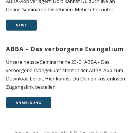
ABBA-App verlagert! Dort kannst Du auch live an
a
Online-Seminaren teilnehmen. Mehr Infos unter:
c
h
NEWS
:
ABBA – Das verborgene Evangelium
Unsere neuste Seminarreihe 23-C "ABBA - Das
verborgene Evangelium" steht in der ABBA-App zum
Download bereit. Hier kannst Du Deinen kostenlosen
Zugangslink bestellen:
ANMELDUNG
Impressum, Urheberrecht & Datenschutzerklärung