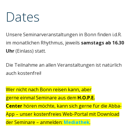
n
Dates
Unsere Seminarveranstaltungen in Bonn finden i.d.R.
im monatlichen Rhythmus, jeweils
samstags ab 16.30
Uhr
(Einlass) statt.
Die Teilnahme an allen Veranstaltungen ist natürlich
auch kostenfrei!
Wer nicht nach Bonn reisen kann, aber
gerne einmal Seminare aus dem
H.O.P.E.
Center
hören möchte, kann sich gerne für die Abba-
App – unser kostenfreies Web-Portal mit Download
der Seminare – anmelden:
Mediathek
.