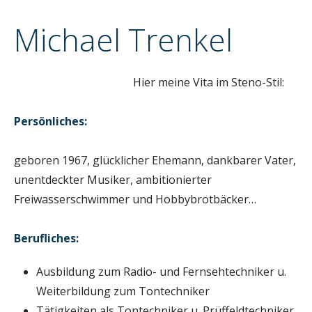
n
Michael Trenkel
Hier meine Vita im Steno-Stil:
Persönliches:
geboren 1967, glücklicher Ehemann, dankbarer Vater,
unentdeckter Musiker, ambitionierter
Freiwasserschwimmer und Hobbybrotbäcker…
Berufliches:
Ausbildung zum Radio- und Fernsehtechniker u.
Weiterbildung zum Tontechniker
Tätigkeiten als Tontechniker u. Prüffeldtechniker